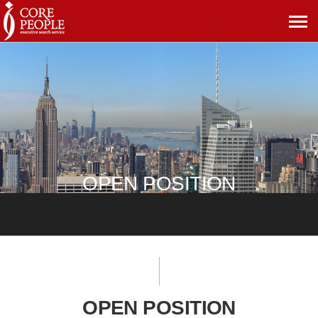
메
뉴
보
기
OPEN POSITION
OPEN POSITION