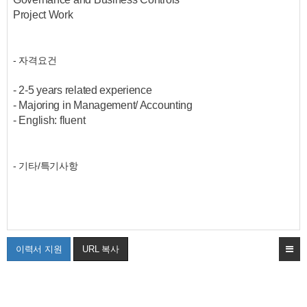
Project Work
- 자격요건
- 2-5 years related experience
- Majoring in Management/ Accounting
- English: fluent
- 기타/특기사항
이력서 지원
URL 복사