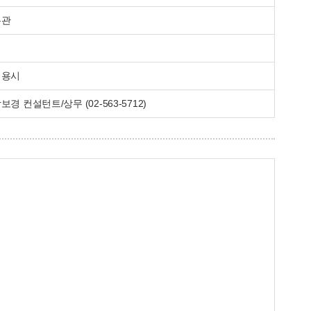
무관
채용시
보경 컨설턴트/상무 (02-563-5712)