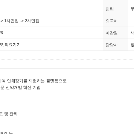
연령
> 1차면접 -> 2차면접
외국어
26
마감일
오,의료기기
장
담당자
하여 인체장기를 재현하는 플랫폼으로
전문 신약개발 혁신 기업
토 및 관리
리
및 변경 등