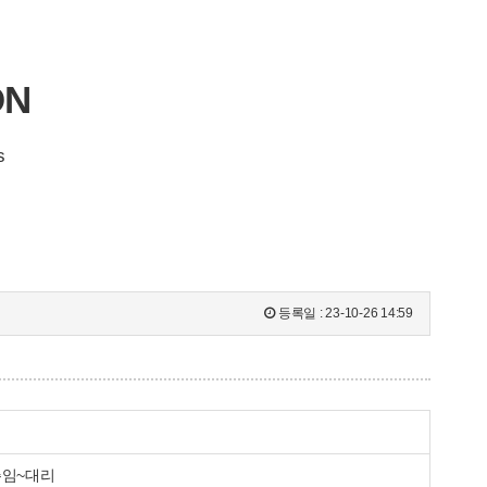
ON
s
등록일 :
23-10-26 14:59
주임~대리