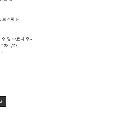
학, 보건학 등
 이수 및 수료자 우대
 우수자 우대
우대
사