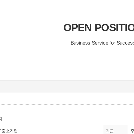
OPEN POSITI
Business Service for Succes
자
/ 중소기업
직급