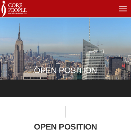
메
뉴
보
기
OPEN POSITION
OPEN POSITION