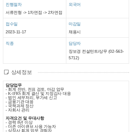
진행절차
외국어
서류전형 -> 1차면접 -> 2차면접
접수일
마감일
2023-11-17
채용시
직종
담당자
장보경 컨설턴트/상무 (02-563-
5712)
상세정보
담당업무
-
회계 전반
,
전표 검토
,
마감 업무
- K-IFRS
회계 결산 및 지정감사 대응
-
법인 세무처리
,
부가세 신고
-
금융기관 대응
-
국책과제 정산
-
자회사 관리
자격요건 및 우대사항
-
경력
8
년 이상
-
더존 아이큐브 사용 가능자
-
상장사 회계 업무 경험자