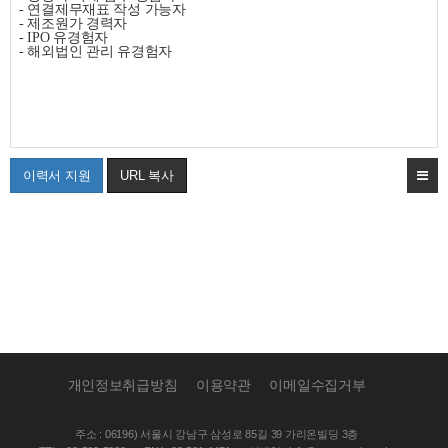
-
연결제무재표 작성 가능자
-
제조원가 경력자
- IPO
유경험자
-
해외법인 관리 유경험자
이력서 지원
URL 복사
개인정보취급방침
이용약관
이메일수집거부
주소 : 06196) 서울시 강남구 삼성로 85길 39 가리온빌딩 3층