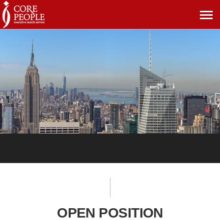
메
뉴
보
기
OPEN POSITION
OPEN POSITION