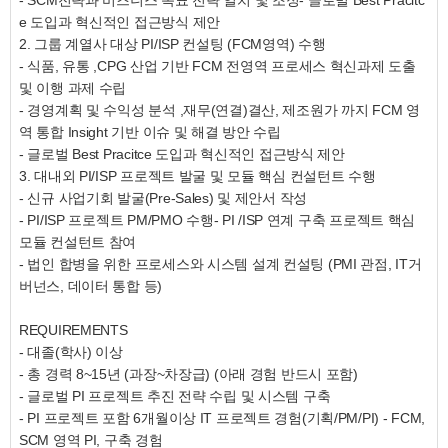
- SCM전략과 비즈니스 목표 전략 일치 및 조정- 글로벌 Best Pracitc
e 도입과 혁신적인 접근방식 제안
2. 그룹 계열사 대상 PI/ISP 컨설팅 (FCM영역) 수행
- 식품, 유통 ,CPG 산업 기반 FCM 전영역 프로세스 혁신과제 도출
및 이행 과제 수립
- 경영계획 및 수익성 분석 ,재무(연결)결산, 제조원가 까지 FCM 영
역 통합 Insight 기반 이슈 및 해결 방안 수립
- 글로벌 Best Pracitce 도입과 혁신적인 접근방식 제안
3. 대내외 PI/ISP 프로젝트 발굴 및 모듈 핵심 컨설턴트 수행
- 신규 사업기회 발굴(Pre-Sales) 및 제안서 작성
- PI/ISP 프로젝트 PM/PMO 수행- PI /ISP 연계 구축 프로젝트 핵심
모듈 컨설턴트 참여
- 법인 합병을 위한 프로세스와 시스템 설계 컨설팅 (PMI 관점, IT거
버넌스, 데이터 통합 등)
REQUIREMENTS
- 대졸(학사) 이상
- 총 경력 8~15년 (과장~차장급) (아래 경험 반드시 포함)
- 글로벌 PI 프로젝트 추진 전략 수립 및 시스템 구축
- PI 프로젝트 포함 6개월이상 IT 프로젝트 경험(기획/PM/PI) - FCM,
SCM 영역 PI, 구축 경험