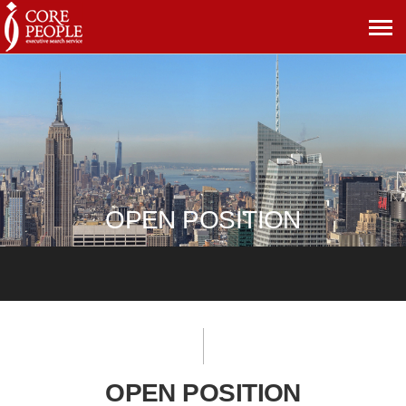
메
뉴
보
기
OPEN POSITION
OPEN POSITION