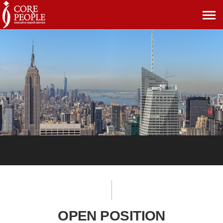
메
뉴
보
기
OPEN POSITION
OPEN POSITION