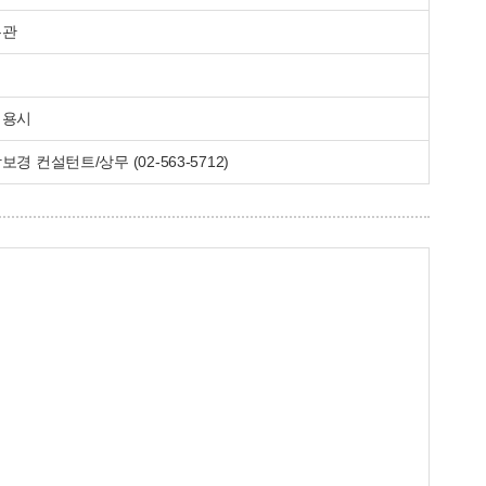
무관
채용시
보경 컨설턴트/상무 (02-563-5712)