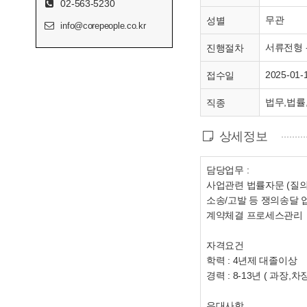
02-563-5230
무관
성별
info@corepeople.co.kr
서류전형 -
진행절차
2025-01-
접수일
법무,법률
직종
상세정보
담당업무 :
사업관련 법률자문 (질의
소송/고발 등 쟁의송달 업
계약체결 프로세스관리
자격요건
학력 : 4년제 대졸이상
경력 : 8-13년 ( 과장,차
우대사항