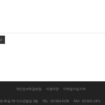
사
개인정보취급방침
이용약관
이메일수집거부
성로 85길 39 가리온빌딩 3층
TEL : 02-563-5230
FAX : 02-501-1471