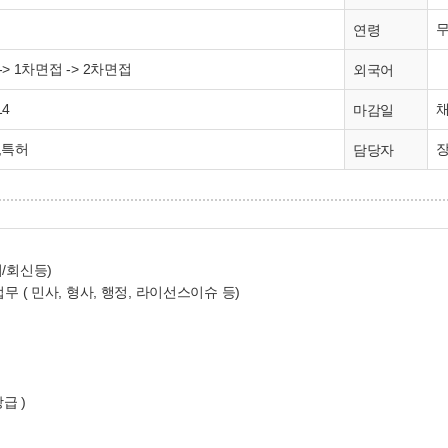
연령
> 1차면접 -> 2차면접
외국어
14
마감일
,특허
장
담당자
/회신등)
무 ( 민사, 형사, 행정, 라이선스이슈 등)
장급 )