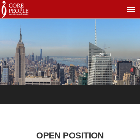
메
뉴
보
기
OPEN POSITION
OPEN POSITION