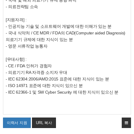
-
국내
및
해외
의료기기
규제
동향
파악
-
의료전략팀 소속
[
지원자격
] :
-
인공지능
기술
및
소프트웨어
개발에
대한
이해가
있는
분
-
국내
식약처
/ CE MDR / FDA
의
CAD(Computer aided Diagnosis)
의료기기
규제에
대한
지식이
있는
분
-
영문
서류작업
능통자
[
우대사항
] :
- CE / FDA
인허가
경험자
-
의료기기
RA
자격증
소지자
우대
- IEC 62304:2006/AMD:2015
표준에
대한
지식이
있는
분
- ISO 14971
표준에
대한
지식이
있으신
분
- IEC 62366-1
및
SW Cyber Security
에
대한
지식이
있으신
분
이력서 지원
URL 복사