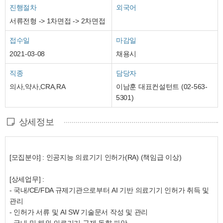
진행절차
외국어
서류전형 -> 1차면접 -> 2차면접
접수일
마감일
2021-03-08
채용시
직종
담당자
의사,약사,CRA,RA
이남훈 대표컨설턴트 (02-563-
5301)
상세정보
[
모집분야
] :
인공지능
의료기기
인허가
(RA) (책임급 이상)
[
상세업무
] :
-
국내
/CE/FDA
규제기관으로부터
AI
기반
의료기기
인허가
취득
및
관리
-
인허가
서류
및
AI SW
기술문서
작성
및
관리