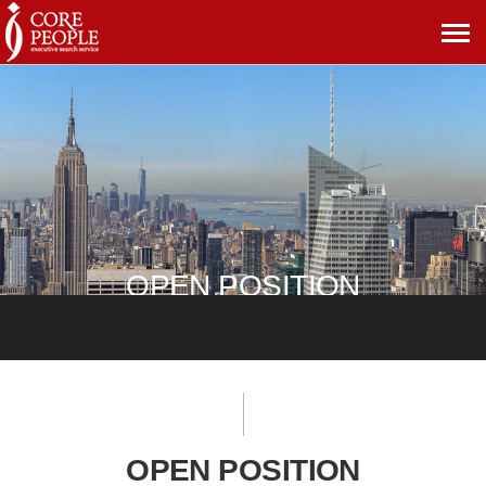
메
뉴
보
기
OPEN POSITION
OPEN POSITION