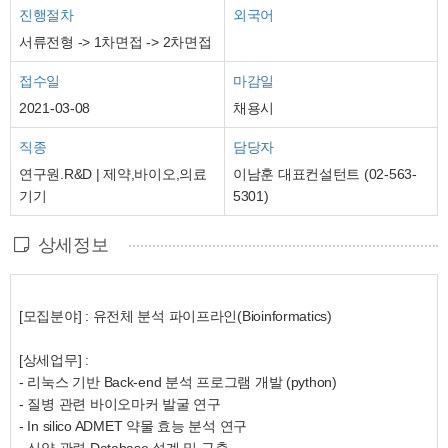
진행절차
외국어
서류전형 -> 1차면접 -> 2차면접
접수일
마감일
2021-03-08
채용시
직종
담당자
연구원.R&D | 제약,바이오,의료
이남훈 대표컨설턴트 (02-563-
기기
5301)
상세정보
[
모집분야
] :
유전체
분석
파이프라인
(Bioinformatics)
[
상세업무
] :
-
리눅스
기반
Back-end
분석
프로그램
개발
(python)
-
질병
관련
바이오마커
발굴
연구
- In silico ADMET
약물
효능
분석
연구