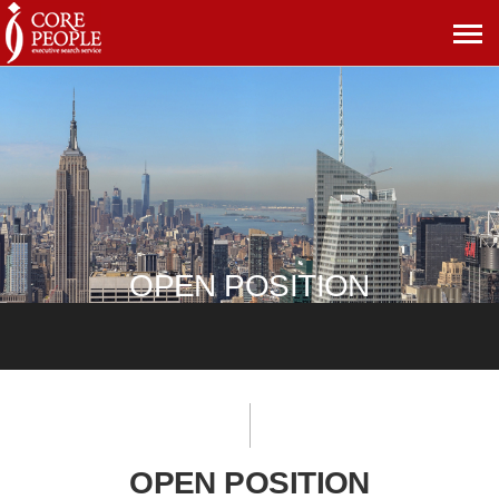
메
뉴
보
기
OPEN POSITION
OPEN POSITION