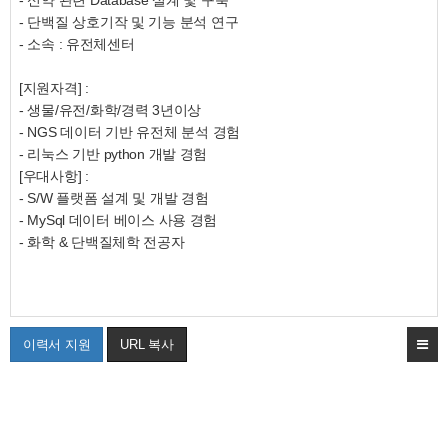
-
신약
관련
Database
설계
및
구축
-
단백질
상호기작
및
기능
분석
연구
- 소속 : 유전체센터
[
지원자격
] :
-
생물
/
유전
/
화학
/
경력
3
년이상
- NGS
데이터
기반
유전체
분석
경험
-
리눅스
기반
python
개발
경험
[
우대사항
] :
- S/W
플랫폼
설계
및
개발
경험
- MySql
데이터
베이스
사용
경험
-
화학
&
단백질체학
전공자
이력서 지원
URL 복사