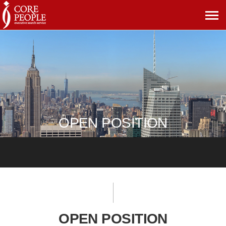
메
뉴
보
기
OPEN POSITION
OPEN POSITION