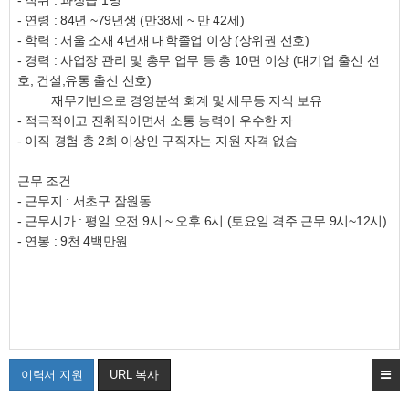
- 직위 : 과장급 1명
- 연령 : 84년 ~79년생 (만38세 ~ 만 42세)
- 학력 : 서울 소재 4년재 대학졸업 이상 (상위권 선호)
- 경력 : 사업장 관리 및 총무 업무 등 총 10면 이상 (대기업 출신 선
호, 건설,유통 출신 선호)
재무기반으로 경영분석 회계 및 세무등 지식 보유
- 적극적이고 진취직이면서 소통 능력이 우수한 자
- 이직 경험 총 2회 이상인 구직자는 지원 자격 없슴
근무 조건
- 근무지 : 서초구 잠원동
- 근무시가 : 평일 오전 9시 ~ 오후 6시 (토요일 격주 근무 9시~12시)
- 연봉 : 9천 4백만원
이력서 지원
URL 복사