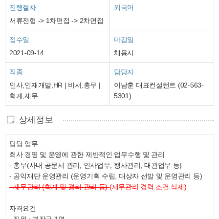
진행절차
외국어
서류전형 -> 1차면접 -> 2차면접
접수일
마감일
2021-09-14
채용시
직종
담당자
인사,인재개발,HR | 비서,총무 |
이남훈 대표컨설턴트 (02-563-
회계,재무
5301)
상세정보
담당 업무
회사 경영 및 운영에 관한 제반적인 업무수행 및 관리
- 총무(사내 공문서 관리, 인사업무, 행사관리, 대관업무 등)
- 공익재단 운영관리 (운영기획 수립, 대상자 선발 및 운영관리 등)
- 재무관리 (회계 및 경리 관리 등)
(재무관리 경력 조건 삭제)
자격요건