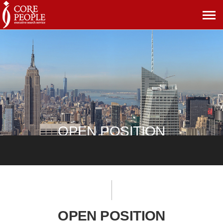
메
뉴
보
기
OPEN POSITION
OPEN POSITION