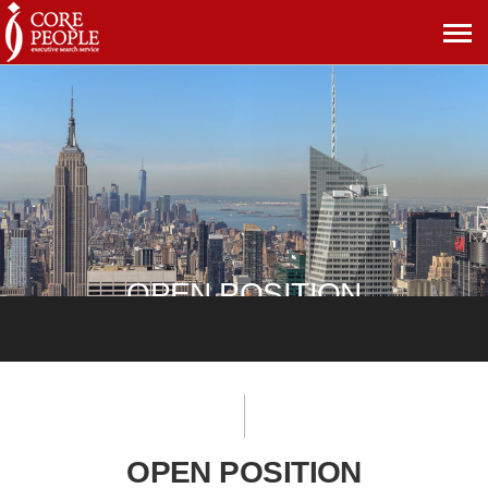
메
뉴
보
기
OPEN POSITION
OPEN POSITION