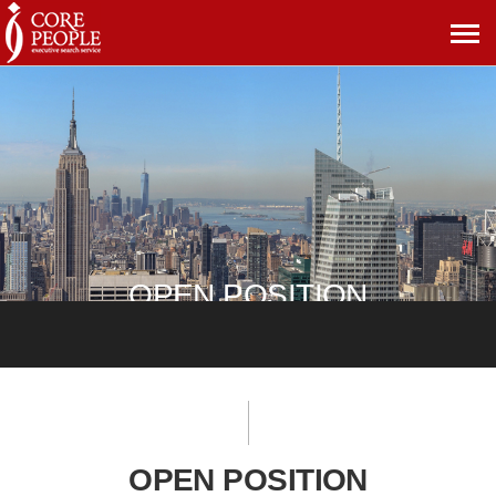
메
뉴
보
기
OPEN POSITION
OPEN POSITION