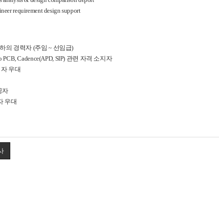
ineer requirement design support
이하의 경력자
(
주임
~
선임급
)
o PCB, Cadence(APD, SIP)
관련 자격 소지자
험자 우대
공자
자 우대
사