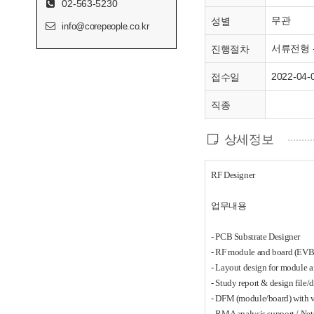
02-563-5230
무관
성별
info@corepeople.co.kr
서류전형 -
진행절차
2022-04-
접수일
직종
상세정보
RF Designer
업무내용
- PCB Substrate Designer
- RF module and board (EVB
- Layout design for module 
- Study report & design file
- DFM (module/board) with 
- RMA analysis support / Net