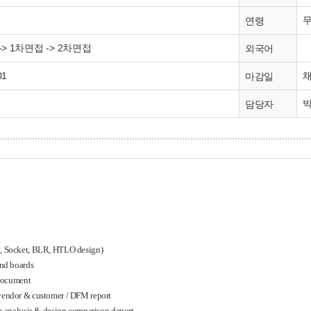
연령
> 1차면접 -> 2차면접
외국어
01
마감일
박
담당자
, Socket, BLR, HTLO design)
and boards
/document
vendor & customer / DFM report
s analysis & design comparison deport