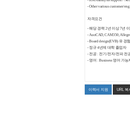
- Other various customer/eng
자격요건
-
해당 경력
2
년 이상
7
년 
- AuoCAD, CAM350, Allegr
- Board design(EVB)
유 경
-
정규
4
년제 대학 졸업자
-
전공
:
전기
/
전자
/
전파 전
-
영어
: Business
영어 가능
이력서 지원
URL 복