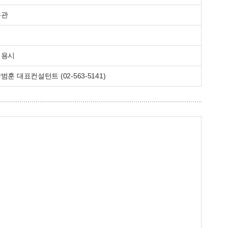
무관
채용시
범훈 대표컨설턴트 (02-563-5141)