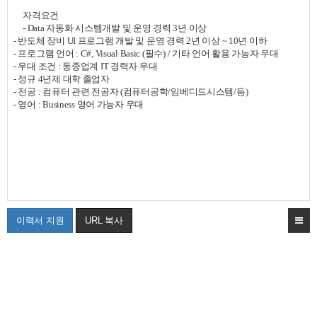
자격요건
- Data
자동화 시스템개발 및 운영 경력
3
년 이상
-
반도체 장비
UI
프로그램 개발 및 운영 경력
2
년 이상
~ 10
년 이하
- 프로그램 언어
: C#, Visual Basic (
필수
) /
기타 언어 활용 가능자 우대
-
우대 조건
:
동종업계
IT
경력자 우대
-
정규
4
년제 대학 졸업자
-
전공
:
컴퓨터 관련 전공자
(
컴퓨터공학
/
임베디드시스템
/
등
)
-
영어
: Business
영어 가능자 우대
이력서 지원
URL 복사