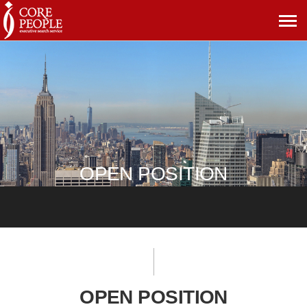
메
뉴
보
기
OPEN POSITION
OPEN POSITION