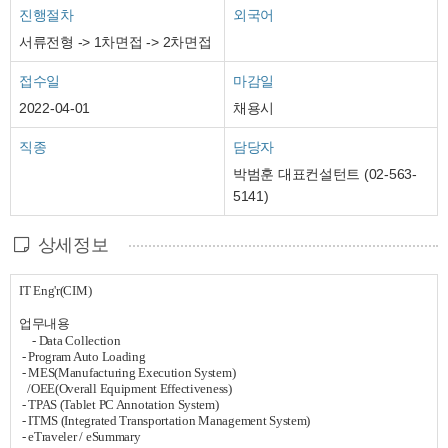
진행절차
외국어
서류전형 -> 1차면접 -> 2차면접
접수일
마감일
2022-04-01
채용시
직종
담당자
박범훈 대표컨설턴트 (02-563-
5141)
상세정보
IT Eng'r(CIM)
업무내용
- Data Collection
- Program Auto Loading
- MES(Manufacturing Execution System)
/OEE(Overall Equipment Effectiveness)
- TPAS (Tablet PC Annotation System)
- ITMS (Integrated Transportation Management System)
- eTraveler / eSummary