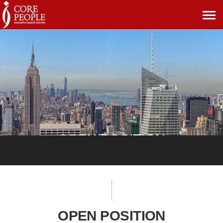
메
뉴
보
기
OPEN POSITION
OPEN POSITION