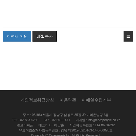
이력서 지원
URL 복사
개인정보취급방침
이용약관
이메일수집거부
주소 : 06196) 서울시 강남구 삼성로 85길 39 가리온빌딩 3층
TEL : 02-563-5230
FAX : 02-501-1471
이메일 : info@corepeople.co.kr
㈜코어피플
대표이사 : 이남훈
사업자등록번호 : 114-86-34292
유료직업소개사업등록번호 : 강남 제2012-3220163-14-5-00028호
Copyrightⓒ Corepeople Inc. All Rights Reserved.