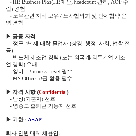
- HR Business Plan(HR
예산
, headcount
관리
, AOP
수
립
)
경험
-
노무관련 지식 보유
/
노사협의회 및 단체협약 운
영 경험
▶
공통 자격
-
정규
4
년제 대학 졸업자
(
상경
,
행정
,
사회
,
법학 전
공
)
-
반도체 제조업 경력
(
또는 외국계
/
외투기업 제조
업 경력
)
우대
-
영어
: Business Level
필수
- MS Office
고급 활용 필수
▶
자격 사항
(
Confidential
)
-
남성
(
기혼자
)
선호
-
영종도 출퇴근 가능자 선호
▶
기한
:
ASAP
퇴사 인원 대체 채용임
.