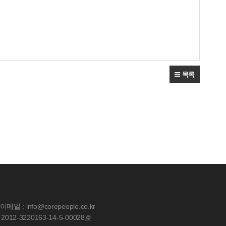
목록
이메일 : info@corepeople.co.kr
-3220163-14-5-00028호