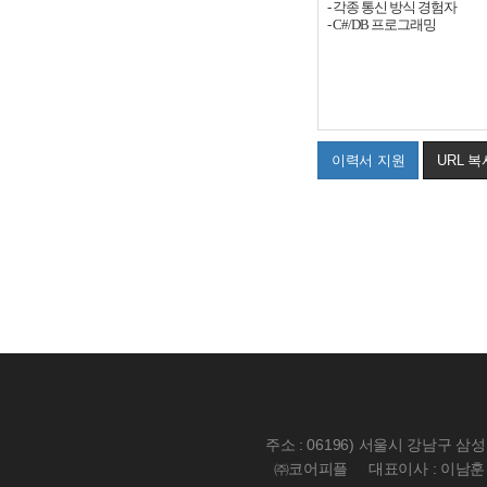
-
각종 통신 방식 경험자
- C#/DB
프로그래밍
이력서 지원
URL 복
주소 : 06196) 서울시 강남구 삼
㈜코어피플
대표이사 : 이남훈