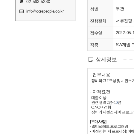
02-563-5230
무관
성별
info@corepeople.co.kr
서류전형 -
진행절차
2022-05-
접수일
SW개발,
직종
상세정보
- 업무내용
장비의
GUI
구성 및 시퀀스 
- 자격요건
대졸 이상
관련 경력
2
년
~1
0
년
C, VC++
경험
장비의 시퀀스 제어 프로그
[
우대사항
]
-
멀티쓰레드 프로그래밍
-
비전
(
이미지 프로세싱
)
이