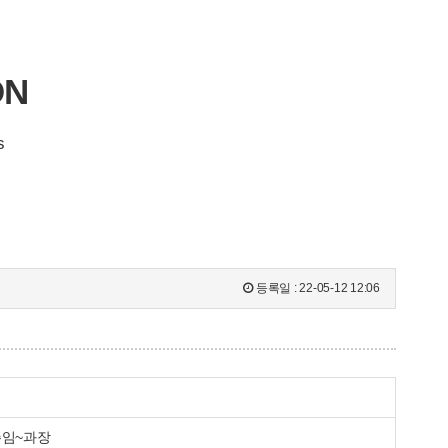
ON
s
등록일 :
22-05-12 12:06
주임~과장