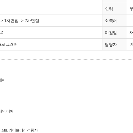
연령
> 1차면접 -> 2차면접
외국어
12
마감일
프로그래머
이
담당자
제어
래밍 이해
해
, MIL
라이브러리 경험자