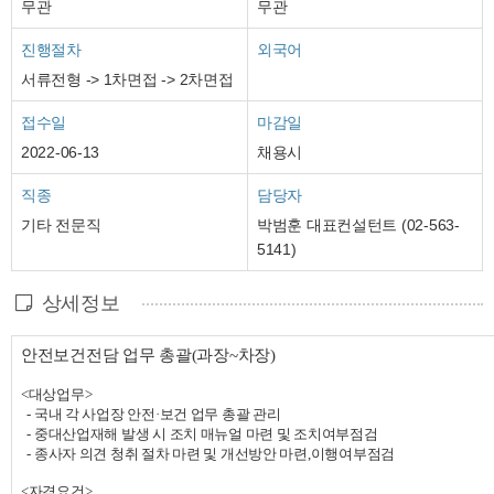
무관
무관
진행절차
외국어
서류전형 -> 1차면접 -> 2차면접
접수일
마감일
2022-06-13
채용시
직종
담당자
기타 전문직
박범훈 대표컨설턴트 (02-563-
5141)
상세정보
안전보건전담 업무 총괄
(
과장
~
차장
)
<
대상업무
>
-
국내 각 사업장 안전·보건 업무 총괄 관리
-
중대산업재해 발생 시 조치 매뉴얼 마련 및 조치여부점검
-
종사자 의견 청취 절차 마련 및 개선방안 마련
,
이행여부점검
<
자격요건
>