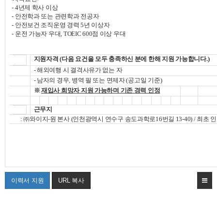
- 4
년제 학사 이상
-
안전학과 또는 관련학과 전공자
-
안전보건 조직운영 경력
5
년 이상자
-
운전 가능자 우대
, TOEIC 600
점 이상 우대
지원자격
(
다음 요건을 모두 충족하신 분에 한해 지원 가능합니다
.)
-
해외여행 시 결격사유가 없는 자
-
남자의 경우
,
병역 필 또는 면제자
(
공고일 기준
)
※
재입사 희망자 지원 가능하며 기존 경력 인정
근무지
:
㈜와이지
-
원 본사
(
인천광역시 연수구 송도과학로
16
번길
13-40) /
최초 
이력서 지원
URL 복사