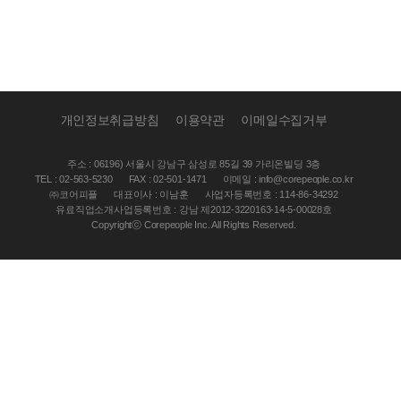
개인정보취급방침
이용약관
이메일수집거부
주소 : 06196) 서울시 강남구 삼성로 85길 39 가리온빌딩 3층
TEL : 02-563-5230
FAX : 02-501-1471
이메일 : info@corepeople.co.kr
㈜코어피플
대표이사 : 이남훈
사업자등록번호 : 114-86-34292
유료직업소개사업등록번호 : 강남 제2012-3220163-14-5-00028호
Copyrightⓒ Corepeople Inc. All Rights Reserved.