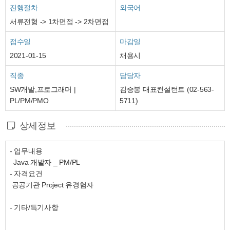
진행절차
외국어
서류전형 -> 1차면접 -> 2차면접
접수일
마감일
2021-01-15
채용시
직종
담당자
SW개발,프로그래머 |
김승봉 대표컨설턴트 (02-563-
PL/PM/PMO
5711)
상세정보
- 업무내용
Java 개발자 _ PM/PL
- 자격요건
공공기관 Project 유경험자
- 기타/특기사항