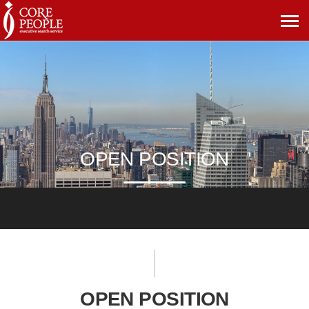
메
뉴
보
기
OPEN POSITION
OPEN POSITION