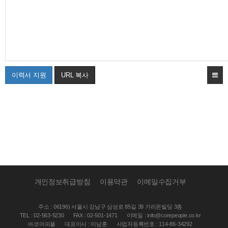
이력서 지원
URL 복사
개인정보취급방침
이용약관
이메일수집거부
주소 : 06196) 서울시 강남구 삼성로 85길 39 가리온빌딩 3층
TEL : 02-563-5230
FAX : 02-501-1471
이메일 : info@corepeople.co.kr
㈜코어피플
대표이사 : 이남훈
사업자등록번호 : 114-86-34292