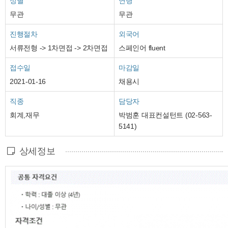
성별
연령
무관
무관
진행절차
외국어
서류전형 -> 1차면접 -> 2차면접
스페인어 fluent
접수일
마감일
2021-01-16
채용시
직종
담당자
회계,재무
박범훈 대표컨설턴트 (02-563-
5141)
상세정보