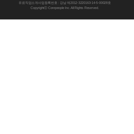
유료직업소개사업등록번호 : 강남 제2012-3220163-14-5-00028호
Copyrightⓒ Corepeople Inc. All Rights Reserved.