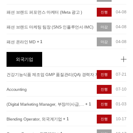
04-08
패션 브랜드 퍼포먼스 마케터 (Meta 광고 )
진행
04-08
패션 브랜드 마케팅 팀장 (SNS·인플루언서·IMC)
마감
+
1
04-08
패션 온라인 MD
마감
외국기업
+
2
07-21
건강기능식품 제조업 GMP 품질관리(QA) 경력자 채용
진행
07-10
Accounting
진행
+
1
01-03
(Digital Marketing Manager, 부장/이사급,…
진행
+
1
10-17
Blending Operator, 외국계기업
진행