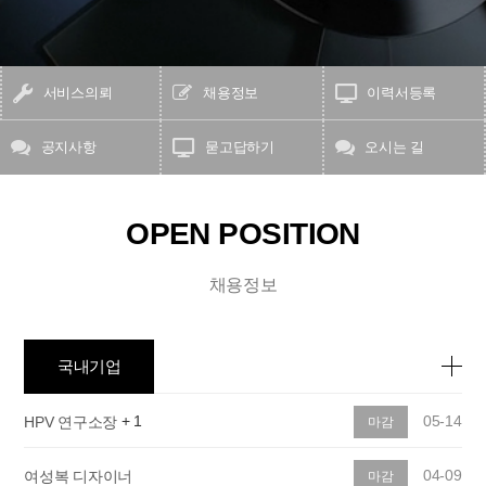
서비스의뢰
채용정보
이력서등록
공지사항
묻고답하기
오시는 길
OPEN POSITION
채용정보
국내기업
+
1
05-14
HPV 연구소장
마감
04-09
여성복 디자이너
마감