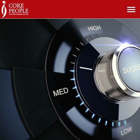
메
뉴
보
기