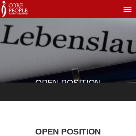
메
뉴
보
기
OPEN POSITION
OPEN POSITION