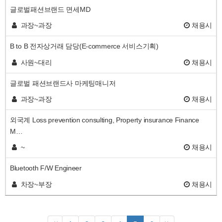
글로벌패션브랜드 면세MD
과장~과장
채용시
B to B 전자상거래 담당(E-commerce 서비스기획)
사원~대리
채용시
글로벌 패션브랜드사 마케팅매니저
과장~과장
채용시
외국계 Loss prevention consulting, Property insurance Finance
M…
~
채용시
Bluetooth F/W Engineer
차장~부장
채용시
열
페